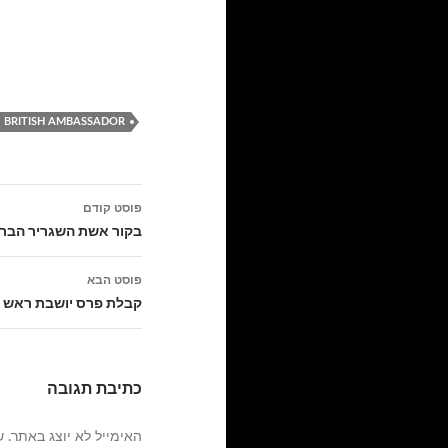
BRITISH AMBASSADOR
ניווט
פוסט קודם
בפוסטים
בקור אשת השגריר הבריטי
פוסט הבא
קבלת פרס יושבת ראש ה
כתיבת תגובה
האימייל לא יוצג באתר.
ש