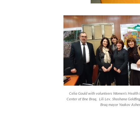
Celia Gould with volunteers Women's Health 
Center of Bne Braq, Lili Lev, Shoshana Goldfin
Braq mayor Yaakov Asher