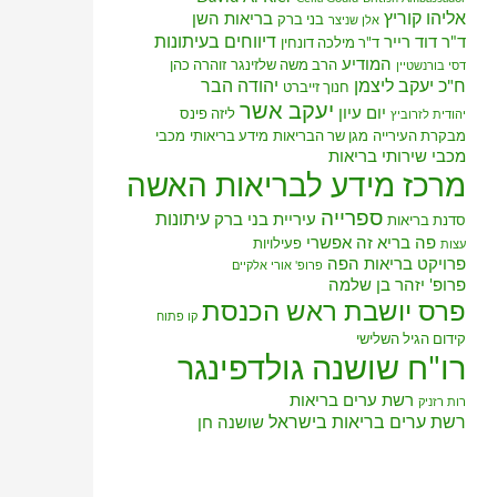
אליהו קוריץ
בריאות השן
בני ברק
אלן שניצר
דיווחים בעיתונות
ד"ר דוד רייר
ד"ר מילכה דונחין
המודיע
הרב משה שלזינגר
זוהרה כהן
דסי בורנשטיין
ח"כ יעקב ליצמן
יהודה הבר
חנוך זייברט
יעקב אשר
יום עיון
ליזה פינס
יהודית לזרוביץ
מבקרת העירייה
מגן שר הבריאות
מידע בריאותי
מכבי
מכבי שירותי בריאות
מרכז מידע לבריאות האשה
ספרייה
עיתונות
עיריית בני ברק
סדנת בריאות
פה בריא זה אפשרי
פעילויות
עצות
פרויקט בריאות הפה
פרופ' אורי אלקיים
פרופ' יזהר בן שלמה
פרס יושבת ראש הכנסת
קו פתוח
קידום הגיל השלישי
רו"ח שושנה גולדפינגר
רשת ערים בריאות
רות רזניק
רשת ערים בריאות בישראל
שושנה חן