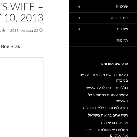
S WIFE –
פעילויות
10, 2013
זכינו בזכותכן
עיתונות
25 בפברואר 2013
N
תרומות
 Bne Brak
פרסומים אחרונים
פעילות רפואית מורחבת – עיריית
בני ברק
כולל פנסיונרים לגיל השלישי
עשייה עירונית בתחום הגיל
השלישי
חזרה לעבודה בגילאי 60 פלוס
רשת ערים בריאות בישראל
אוריינות בריאותית
מחלות ריאומטולוגיות – פרופ'
אורי אלקיים