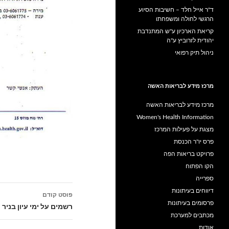
ד"ר אייל חלד – חשיבות הסיוע
הרגשי לחולה ומשפחתו
קריאת הארכיון ע"ש המתנדבת
יהודית לזרוביץ ע"ה
ניהול תיק רפואי
מרכז מידע לבריאות האשה
מרכז מידע לבריאות האשה
Women's Health Information
מצגת על פעילות המרכז
פרס יו"ר הכנסת
פרויקט בריאות הפה
הקו הפתוח
ספרייה
ניווט
דיווחים בעיתונות
פוסט קודם
פרסומים בעיתונות
בפוסטים
רשמים על ימי עיון בניר ע
מכתבים למערכת
אודות