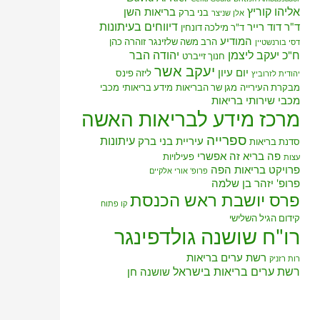
אליהו קוריץ
בריאות השן
בני ברק
אלן שניצר
דיווחים בעיתונות
ד"ר דוד רייר
ד"ר מילכה דונחין
המודיע
הרב משה שלזינגר
זוהרה כהן
דסי בורנשטיין
ח"כ יעקב ליצמן
יהודה הבר
חנוך זייברט
יעקב אשר
יום עיון
ליזה פינס
יהודית לזרוביץ
מבקרת העירייה
מגן שר הבריאות
מידע בריאותי
מכבי
מכבי שירותי בריאות
מרכז מידע לבריאות האשה
ספרייה
עיתונות
עיריית בני ברק
סדנת בריאות
פה בריא זה אפשרי
פעילויות
עצות
פרויקט בריאות הפה
פרופ' אורי אלקיים
פרופ' יזהר בן שלמה
פרס יושבת ראש הכנסת
קו פתוח
קידום הגיל השלישי
רו"ח שושנה גולדפינגר
רשת ערים בריאות
רות רזניק
רשת ערים בריאות בישראל
שושנה חן