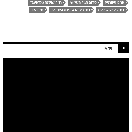
פרופ סקורניק
קידום הגיל השלישי
רו"ח שושנה גולדפינגר
רשת ערים בריאות
רשת ערים בריאות בישראל
שיח סוד
וידאו