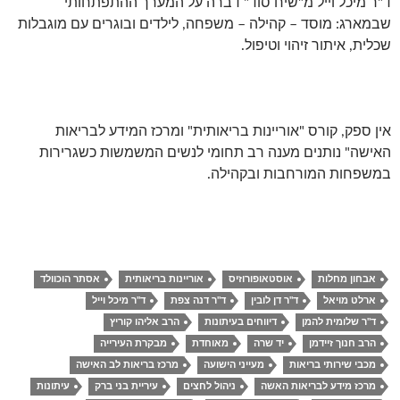
ד"ר מיכל וייל מ"שיח סוד" דברה על המערך ההתפתחותי
שבמארג: מוסד – קהילה – משפחה, לילדים ובוגרים עם מוגבלות
שכלית, איתור זיהוי וטיפול.
אין ספק, קורס "אוריינות בריאותית" ומרכז המידע לבריאות
האישה" נותנים מענה רב תחומי לנשים המשמשות כשגרירות
במשפחות המורחבות ובקהילה.
אבחון מחלות
אוסטאופורוזיס
אוריינות בריאותית
אסתר הוכוולד
ארלט מויאל
ד"ר דן לובין
ד"ר דנה צפת
ד"ר מיכל וייל
ד"ר שלומית להמן
דיווחים בעיתונות
הרב אליהו קוריץ
הרב חנוך זיידמן
יד שרה
מאוחדת
מבקרת העירייה
מכבי שירותי בריאות
מעייני הישועה
מרכז בריאות לב האישה
מרכז מידע לבריאות האשה
ניהול לחצים
עיריית בני ברק
עיתונות