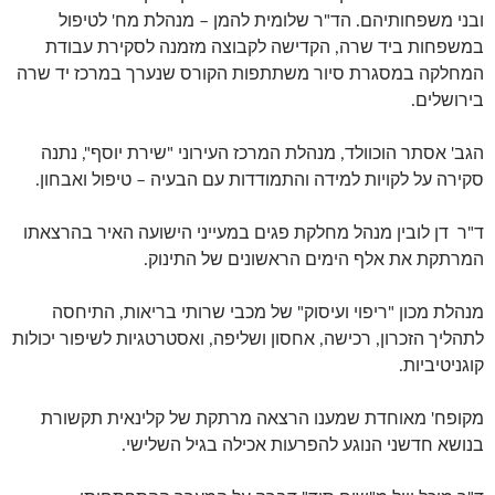
ובני משפחותיהם. הד"ר שלומית להמן – מנהלת מח' לטיפול
במשפחות ביד שרה, הקדישה לקבוצה מזמנה לסקירת עבודת
המחלקה במסגרת סיור משתתפות הקורס שנערך במרכז יד שרה
בירושלים.
הגב' אסתר הוכוולד, מנהלת המרכז העירוני "שירת יוסף", נתנה
סקירה על לקויות למידה והתמודדות עם הבעיה – טיפול ואבחון.
ד"ר דן לובין מנהל מחלקת פגים במעייני הישועה האיר בהרצאתו
המרתקת את אלף הימים הראשונים של התינוק.
מנהלת מכון "ריפוי ועיסוק" של מכבי שרותי בריאות, התיחסה
לתהליך הזכרון, רכישה, אחסון ושליפה, ואסטרטגיות לשיפור יכולות
קוגניטיביות.
מקופח' מאוחדת שמענו הרצאה מרתקת של קלינאית תקשורת
בנושא חדשני הנוגע להפרעות אכילה בגיל השלישי.