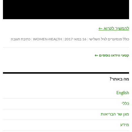
להמשיך לקרוא
←
כולל פנסיונרים לגיל השלישי
16 במאי 2017
WOMEN-HEALTH
כתיבת תגובה
קטעי ווידאו נוספים
←
מה באתר?
English
כללי
מגן שר הבריאות
מידע