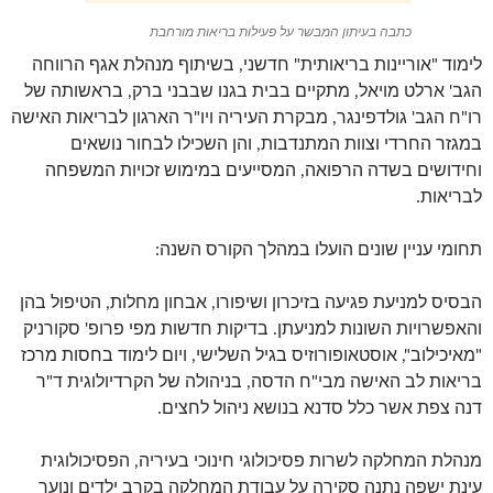
כתבה בעיתון המבשר על פעילות בריאות מורחבת
לימוד "אוריינות בריאותית" חדשני, בשיתוף מנהלת אגף הרווחה
הגב' ארלט מויאל, מתקיים בבית בגנו שבבני ברק, בראשותה של
רו"ח הגב' גולדפינגר, מבקרת העיריה ויו"ר הארגון לבריאות האישה
במגזר החרדי וצוות המתנדבות, והן השכילו לבחור נושאים
וחידושים בשדה הרפואה, המסייעים במימוש זכויות המשפחה
לבריאות.
תחומי עניין שונים הועלו במהלך הקורס השנה:
הבסיס למניעת פגיעה בזיכרון ושיפורו, אבחון מחלות, הטיפול בהן
והאפשרויות השונות למניעתן. בדיקות חדשות מפי פרופ' סקורניק
"מאיכילוב", אוסטאופורוזיס בגיל השלישי, ויום לימוד בחסות מרכז
בריאות לב האישה מבי"ח הדסה, בניהולה של הקרדיולוגית ד"ר
דנה צפת אשר כלל סדנא בנושא ניהול לחצים.
מנהלת המחלקה לשרות פסיכולוגי חינוכי בעיריה, הפסיכולוגית
עינת ישפה נתנה סקירה על עבודת המחלקה בקרב ילדים ונוער