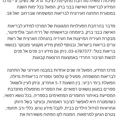
פעילות רפואית מורחבת מתקיימת לציבור גדול של נשים, ע"י מרכז
המידע לבריאות האישה בבני ברק, הפועל בכל ימות השנה
במסגרת התחנה העירונית לבריאות המשפחה שברחוב יואל 18.
מדבר בהרחבת הפעילויות המגוונות של המרכז למידע לבריאות
האישה בבני ברק, ביוזמתה ובראשותה של רו"ח הגב' גולדפינגר,
מבקרת העיריה המייצגת את העיריה בהנהלה הארצית של רשת
ערים בריאות בישראל, ובנוסף למתן מידע מקצועי ומבוקר בנושאי
בריאות בטל': 03-6787377. ניתן גם מידע רב פנים אל פנים
לנשות הציבור החרדי באמצעות הרצאות קבועות.
מרכז המידע, הפועל זה שנים אחדות במבנה העירוני של התחנה
לבריאות המשפחה, מפעיל קו טלפוני וספריה בריאותית גדולה,
הפועלת בימי רביעי, בין השעות 5-7 אחה"צ, וניתן לעיין ולשאול
ספרים במגוון נושאים רפואיים. את הספריה מתפעלת מתנדבת
המסייעת באיתור החומרים המתאימים בספריה, בכל נושא רפואי,
כשהמטרה היא לאפשר לציבור האמהות, ובעיקר בשל היותן
אחראיות לגידול הילדים בבית, לקבל מידע נגיש, כללי ורב תחומי,
בטרם הגיען למרפאות. הפונות לקו הפתוח משאירות את