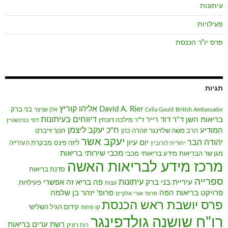
עיתונות
פעילויות
פרס יו"ר הכנסת
תגיות
אליהו קוריץ
David A. Rier
בני ברק
British Ambassador
Celia Gould
אלן שניצר
דיווחים בעיתונות
בריאות השן
ד"ר דוד רייר
ד"ר מילכה דונחין
דסי בורנשטיין
ח"כ יעקב ליצמן
המודיע
הרב משה שלזינגר
זוהרה כהן
חנוך זייברט
יעקב אשר
יהודה הבר
יום עיון
ליזה פינס
מבקרת העירייה
יהודית לזרוביץ
מכבי שירותי בריאות
מגן שר הבריאות
מידע בריאותי
מכבי
מרכז מידע לבריאות האשה
סדנת בריאות
ספרייה
עיתונות
עיריית בני ברק
פה בריא זה אפשרי
פעילויות
עצות
פרויקט בריאות הפה
פרופ' יזהר בן שלמה
פרופ' אורי אלקיים
פרס יושבת ראש הכנסת
קידום הגיל השלישי
קו פתוח
רו"ח שושנה גולדפינגר
רשת ערים בריאות
רות רזניק