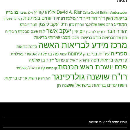
תגיות
אליהו קוריץ
David A. Rier
בני ברק
British Ambassador
Celia Gould
אלן שניצר
דיווחים בעיתונות
בריאות השן
ד"ר דוד רייר
ד"ר מילכה דונחין
דסי בורנשטיין
ח"כ יעקב ליצמן
המודיע
הרב משה שלזינגר
זוהרה כהן
חנוך זייברט
יעקב אשר
יהודה הבר
יום עיון
ליזה פינס
מבקרת העירייה
יהודית לזרוביץ
מכבי שירותי בריאות
מגן שר הבריאות
מידע בריאותי
מכבי
מרכז מידע לבריאות האשה
סדנת בריאות
ספרייה
עיתונות
עיריית בני ברק
פה בריא זה אפשרי
פעילויות
עצות
פרויקט בריאות הפה
פרופ' יזהר בן שלמה
פרופ' אורי אלקיים
פרס יושבת ראש הכנסת
קידום הגיל השלישי
קו פתוח
רו"ח שושנה גולדפינגר
רשת ערים בריאות
רות רזניק
רשת ערים בריאות בישראל
שושנה חן
מרכז מידע לבריאות האשה