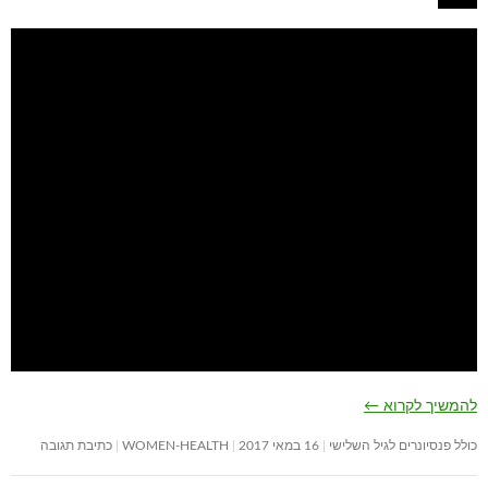
להמשיך לקרוא
←
כולל פנסיונרים לגיל השלישי
16 במאי 2017
WOMEN-HEALTH
כתיבת תגובה