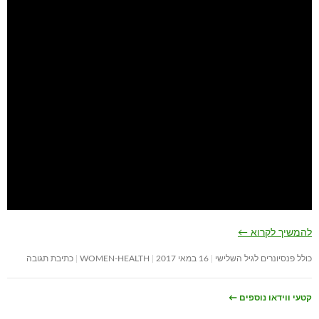
להמשיך לקרוא
←
כולל פנסיונרים לגיל השלישי
16 במאי 2017
WOMEN-HEALTH
כתיבת תגובה
קטעי ווידאו נוספים
←