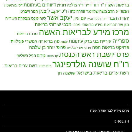
דיווחים בעיתונות
בריאות השן
ד"ר דוד רייר
ד"ר מילכה דונחין
דסי בורנשטיין
ח"כ יעקב ליצמן
המודיע
הרב משה שלזינגר
זוהרה כהן
חנוך זייברט
יעקב אשר
יהודה הבר
יום עיון
ליזה פינס
מבקרת העירייה
יהודית לזרוביץ
מכבי שירותי בריאות
מגן שר הבריאות
מידע בריאותי
מכבי
מרכז מידע לבריאות האשה
סדנת בריאות
ספרייה
עיתונות
עיריית בני ברק
פה בריא זה אפשרי
פעילויות
עצות
פרויקט בריאות הפה
פרופ' יזהר בן שלמה
פרופ' אורי אלקיים
פרס יושבת ראש הכנסת
קידום הגיל השלישי
קו פתוח
רו"ח שושנה גולדפינגר
רשת ערים בריאות
רות רזניק
רשת ערים בריאות בישראל
שושנה חן
מרכז מידע לבריאות האשה
ENGLISH