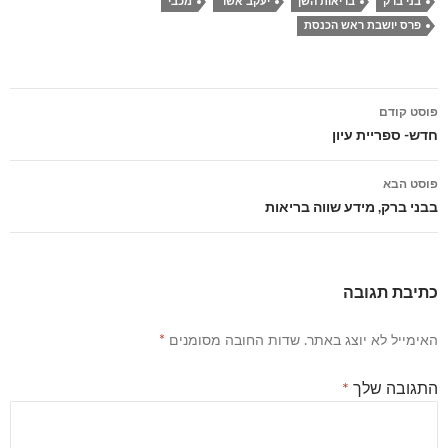
בני ברק
בריאות השן
יעקב אשר
מכבי
פרס יושבת ראש הכנסת
ניווט
פוסט קודם
בפוסטים
חדש- ספריית עיון
פוסט הבא
בבני ברק, מידע שווה בריאות
כתיבת תגובה
האימייל לא יוצג באתר.
שדות החובה מסומנים
*
התגובה שלך
*